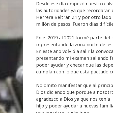
Desde ese día empezó nuestro calv
las autoridades ya que recordaran 
Herrera Beltrán Z1 y por otro lado
millón de pesos. Fueron días difícil
En el 2019 al 2021 formé parte del
representando la zona norte del e
En este año volvió a salir la convo
presentando mi examen saliendo fav
poder ayudar y checar que las dep
cumplan con lo que está pactado co
No omito manifestar que al princip
Dios diciendo que porque a nosotro
agradezco a Dios ya que nos tenía l
hijo y poder ayudar a nuevas famil
que nosotros padecimos.